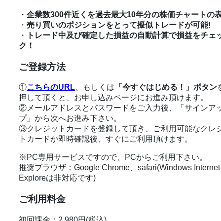
・
企業数300件近くを過去最大10年分の株価チャートの
・
売り買いのポジションをとって
擬似トレードが可能!
・
トレード中及び確定した損益の
自動計算で損益をチェ
ク！
ご登録方法
①
こちらのURL
、もしくは
「今すぐはじめる！」ボタン
押して頂くと、お申し込みページにお進み頂けます。
②メールアドレスとパスワードをご入力後、「サインア
プ」から次へお進み下さい。
③クレジットカードを登録して頂き、ご利用可能なクレ
トカードか即時確認後、すぐにご利用頂けます。
※PC専用サービスですので、PCからご利用下さい。
推奨ブラウザ：Google Chrome、safari
(Windows Internet
Exploreは非対応です)
ご利用料金
初回課金：2,980円(税込)